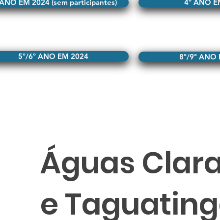
 ANO EM 2024 (sem participantes)
4º ANO E
5º/6º ANO EM 2024
8º/9º ANO
Águas Clar
e Taguatin