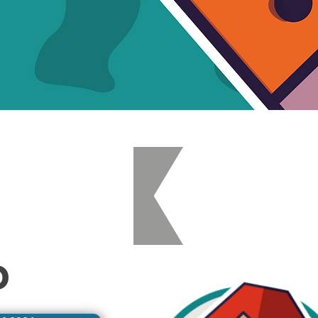
e BolsaS
o