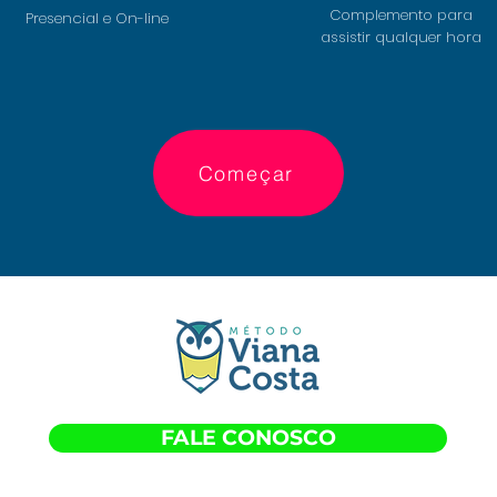
Complemento para
Presencial e On-line
assistir qualquer hora
Começar
FALE CONOSCO