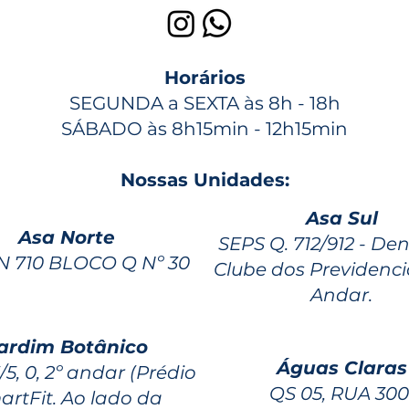
Horários
SEGUNDA a SEXTA às 8h - 18h
SÁBADO às 8h15min - 12h15min
Nossas Unidades:
Asa Sul
Asa Norte
SEPS Q. 712/912 - De
 710 BLOCO Q Nº 30
Clube dos Previdenciá
Andar.
ardim Botânico
Águas Claras
/5, 0, 2º andar (Prédio
QS 05, RUA 30
rtFit. Ao lado da