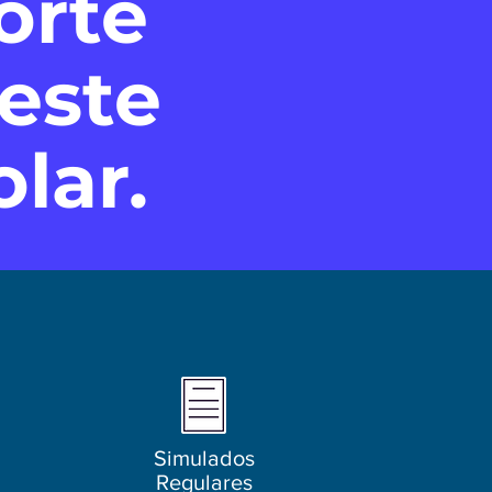
orte
neste
lar.
Simulados
Regulares