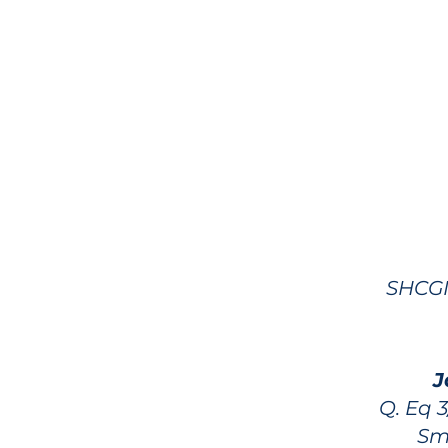
SHCGN
J
Q. Eq 3
Sma