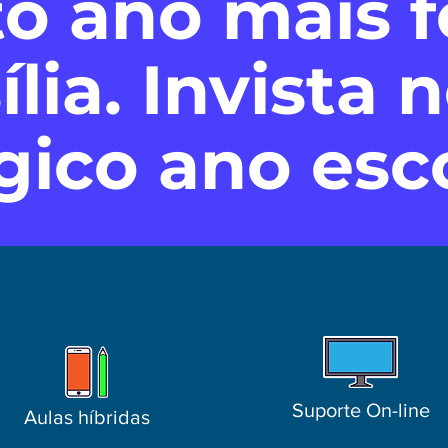
o ano mais f
lia. Invista 
gico ano esco
Suporte On-line
Aulas híbridas