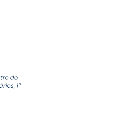
ntro do
rios, 1º
0