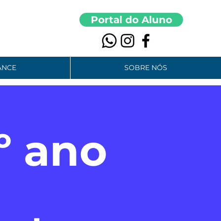
Portal do Aluno
ANCE
SOBRE NÓS
º ano