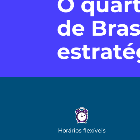
O quart
de Brasí
estraté
Horários flexíveis