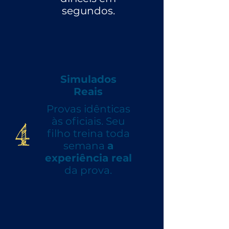
segundos.
Simulados
Reais
Provas idênticas
4
às oficiais. Seu
filho treina toda
semana
a
experiência real
da prova.