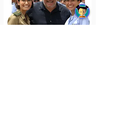
Prof. Vanderlan
Marcelo Viana Costa
Foi Major R1 do Quartel General
do Exército Brasileiro e formado
no Instituto Militar de
Engenharia (IME). Engenheiro
Militar
aprovado em 6
concursos.
Há 20 anos, começou
treinando
suas filhas em casa
— hoje uma