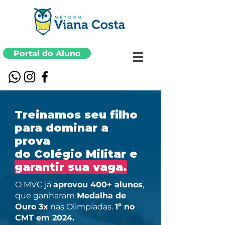
Portal do Aluno
Treinamos seu filho
para dominar a
prova
do Colégio Militar e
garantir sua vaga.
O MVC já
aprovou 400+ alunos
,
que ganharam
Medalha de
Ouro 3x
nas Olimpíadas.
1º no
CMT em 2024.