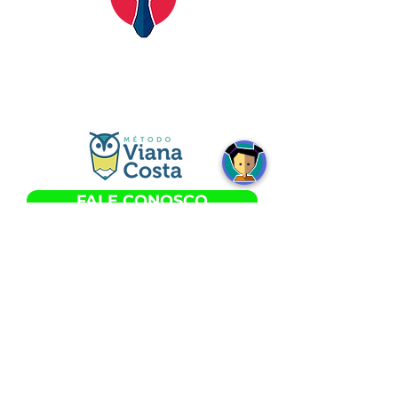
FALE CONOSCO
Horários
SEGUNDA a SEXTA às 8h - 18h
SÁBADO às 8h15min - 12h15min
Nossas Unidades: