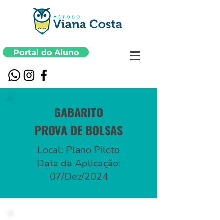
Portal do Aluno
GABARITO
PROVA DE BOLSAS
Local: Plano Piloto
Data da Aplicação:
07/Dez/2024