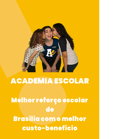
ACADEMIA ESCOLAR
Melhor reforço escolar
de
Brasília com o melhor
custo-benefício