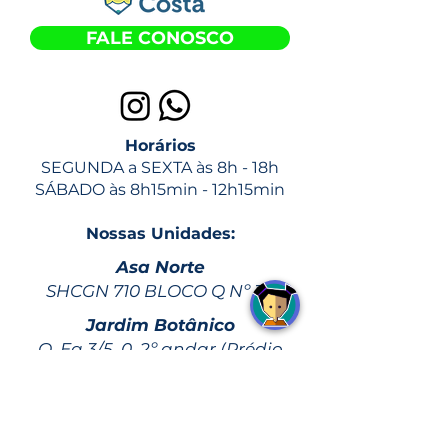
FALE CONOSCO
Horários
SEGUNDA a SEXTA às 8h - 18h
SÁBADO às 8h15min - 12h15min
Nossas Unidades:
Asa Norte
SHCGN 710 BLOCO Q Nº 30
Jardim Botânico
Q. Eq 3/5, 0, 2º andar (Prédio
SmartFit. Ao lado da
Administração regional de JB)
Asa Sul