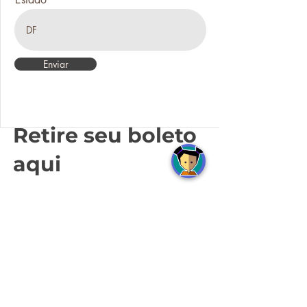
Enviar
Retire seu boleto
aqui
4° ano
3° ano
6° ano