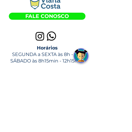
FALE CONOSCO
Horários
SEGUNDA a SEXTA às 8h - 18h
SÁBADO às 8h15min - 12h15min
Nossas Unidades:
Asa Norte
SHCGN 710 BLOCO Q Nº 30
Jardim Botânico
Q. Eq 3/5, 0, 2º andar (Prédio
SmartFit. Ao lado da
Administração regional de JB)