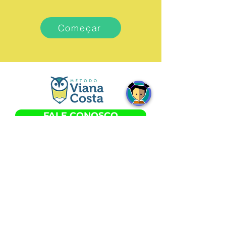
Começar
FALE CONOSCO
Horários
SEGUNDA a SEXTA às 8h - 18h
SÁBADO às 8h15min - 12h15min
Nossas Unidades: