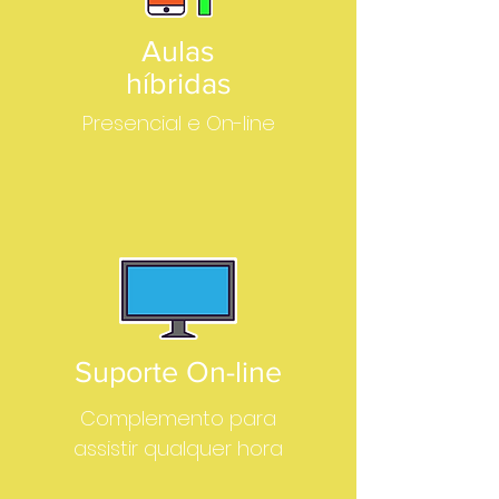
Aulas
híbridas
Presencial e On-line
Suporte On-line
Complemento para
assistir qualquer hora