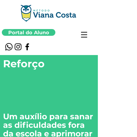
Portal do Aluno
Reforço
Um auxílio para sanar
as dificuldades fora
da escola e aprimorar