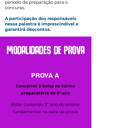
período de preparação para o
concurso.
A participação dos responsáveis
nessa palestra é imprescindível e
garantirá descontos.
MODALIDADES DE PROVA
PROVA A
Concorrer à bolsa na turma
preparatória do 3º ano
Estar cursando 2° ano do ensino
fundamental na data da prova